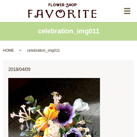
メ
celebration_img011
HOME
celebration_img011
2018/04/09