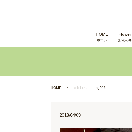
HOME
Flower 
ホーム
お花の
HOME
celebration_img018
2018/04/09