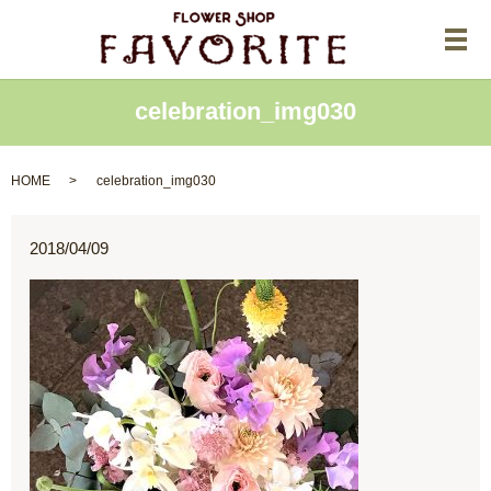
メ
celebration_img030
HOME
celebration_img030
2018/04/09