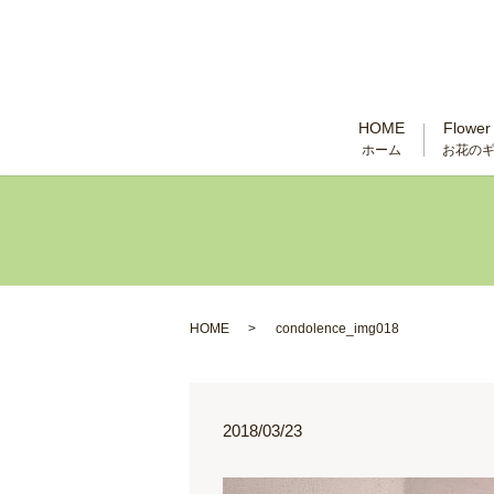
HOME
Flower 
ホーム
お花の
HOME
condolence_img018
2018/03/23