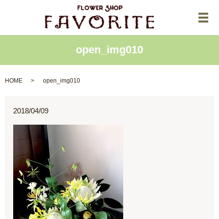
メ
open_img010
HOME
open_img010
2018/04/09